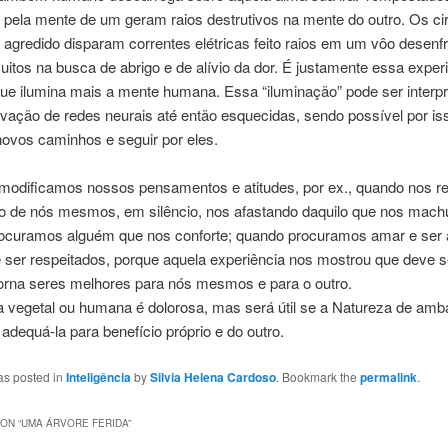
 pela mente de um geram raios destrutivos na mente do outro. Os cir
 agredido disparam correntes elétricas feito raios em um vôo desenf
cuitos na busca de abrigo e de alívio da dor. É justamente essa exper
ue ilumina mais a mente humana. Essa “iluminação” pode ser interp
vação de redes neurais até então esquecidas, sendo possível por is
ovos caminhos e seguir por eles.
modificamos nossos pensamentos e atitudes, por ex., quando nos 
ro de nós mesmos, em silêncio, nos afastando daquilo que nos mach
ocuramos alguém que nos conforte; quando procuramos amar e ser
e ser respeitados, porque aquela experiência nos mostrou que deve s
torna seres melhores para nós mesmos e para o outro.
a vegetal ou humana é dolorosa, mas será útil se a Natureza de amb
dequá-la para benefício próprio e do outro.
as posted in
Inteligência
by
Silvia Helena Cardoso
. Bookmark the
permalink
.
ON “
UMA ÁRVORE FERIDA
”