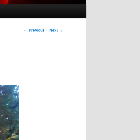
Post navigation
←
Previous
Next
→