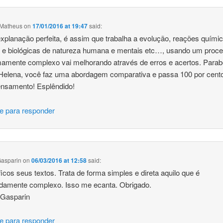
 Matheus
on
17/01/2016 at 19:47
said:
planação perfeita, é assim que trabalha a evolução, reações químic
s e biológicas de natureza humana e mentais etc…, usando um proc
amente complexo vai melhorando através de erros e acertos. Para
 Helena, você faz uma abordagem comparativa e passa 100 por cent
ensamento! Esplêndido!
e para responder
Gasparin
on
06/03/2016 at 12:58
said:
icos seus textos. Trata de forma simples e direta aquilo que é
damente complexo. Isso me ecanta. Obrigado.
 Gasparin
e para responder