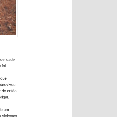
 de idade
 foi
 que
obreviveu.
ir de então
rigar,
do um
 violentas