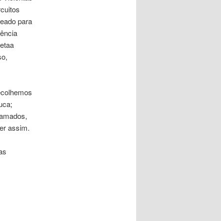
cuitos
reado para
iência
retaa
so,
recolhemos
uca;
 amados,
er assim.
as