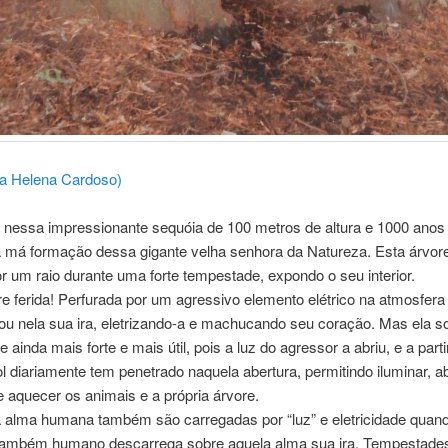
ia Helena Cardoso)
 nessa impressionante sequóia de 100 metros de altura e 1000 anos
 má formação dessa gigante velha senhora da Natureza. Esta árvore
or um raio durante uma forte tempestade, expondo o seu interior.
 ferida! Perfurada por um agressivo elemento elétrico na atmosfera
u nela sua ira, eletrizando-a e machucando seu coração. Mas ela s
e ainda mais forte e mais útil, pois a luz do agressor a abriu, e a part
ol diariamente tem penetrado naquela abertura, permitindo iluminar, ab
e aquecer os animais e a própria árvore.
a alma humana também são carregadas por “luz” e eletricidade quan
também humano descarrega sobre aquela alma sua ira. Tempestades