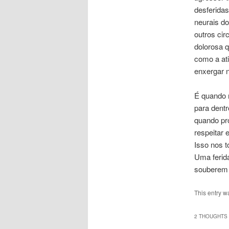
desferidas
neurais do
outros cir
dolorosa q
como a ati
enxergar n
É quando 
para dent
quando pr
respeitar 
Isso nos 
Uma ferid
souberem a
This entry w
2 THOUGHTS 