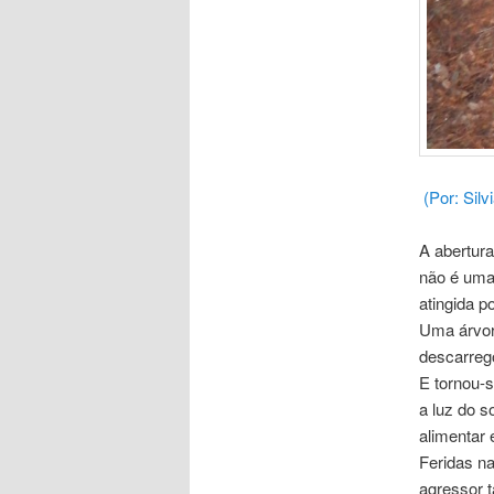
(Por: Silv
A abertura
não é uma
atingida p
Uma árvore
descarrego
E tornou-s
a luz do s
alimentar 
Feridas n
agressor 