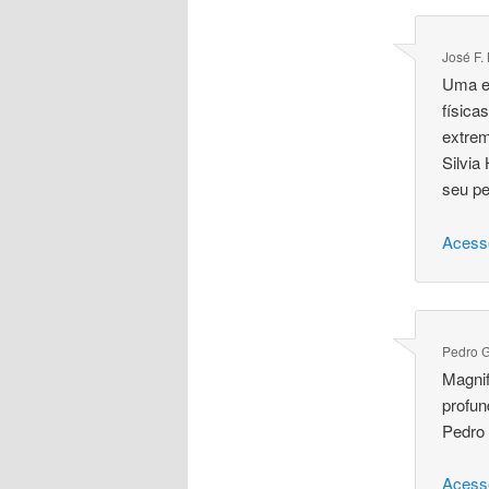
José F.
Uma ex
física
extrem
Silvia
seu p
Acess
Pedro 
Magnif
profun
Pedro
Acess