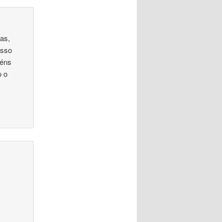
as,
esso
béns
o o