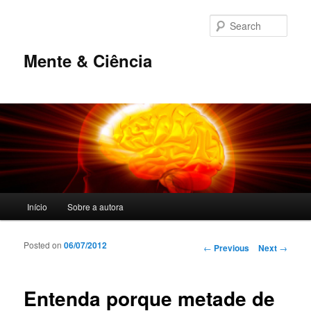
Sear
Mente & Ciência
Main menu
Início
Sobre a autora
Skip to primary content
Skip to secondary content
Posted on
06/07/2012
Post navigation
←
Previous
Next
→
Entenda porque metade de