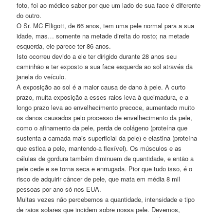
foto, foi ao médico saber por que um lado de sua face é diferente
do outro.
O Sr. MC Elligott, de 66 anos, tem uma pele normal para a sua
idade, mas… somente na metade direita do rosto; na metade
esquerda, ele parece ter 86 anos.
Isto ocorreu devido a ele ter dirigido durante 28 anos seu
caminhão e ter exposto a sua face esquerda ao sol através da
janela do veículo.
A exposição ao sol é a maior causa de dano à pele. A curto
prazo, muita exposição a esses raios leva à queimadura, e a
longo prazo leva ao envelhecimento precoce, aumentado muito
os danos causados pelo processo de envelhecimento da pele,
como o afinamento da pele, perda de colágeno (proteína que
sustenta a camada mais superficial da pele) e elastina (proteína
que estica a pele, mantendo-a flexível). Os músculos e as
células de gordura também diminuem de quantidade, e então a
pele cede e se torna seca e enrrugada. Pior que tudo isso, é o
risco de adquirir câncer de pele, que mata em média 8 mil
pessoas por ano só nos EUA.
Muitas vezes não percebemos a quantidade, intensidade e tipo
de raios solares que incidem sobre nossa pele. Devemos,