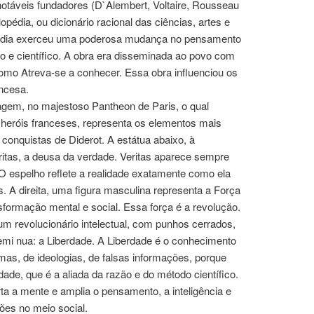
otáveis fundadores (D`Alembert, Voltaire, Rousseau
opédia, ou dicionário racional das ciências, artes e
pédia exerceu uma poderosa mudança no pensamento
stico e científico. A obra era disseminada ao povo com
omo Atreva-se a conhecer. Essa obra influenciou os
ncesa.
em, no majestoso Pantheon de Paris, o qual
heróis franceses, representa os elementos mais
 conquistas de Diderot. A estátua abaixo, à
ritas, a deusa da verdade. Veritas aparece sempre
 espelho reflete a realidade exatamente como ela
. A direita, uma figura masculina representa a Força
sformação mental e social. Essa força é a revolução.
 um revolucionário intelectual, com punhos cerrados,
mi nua: a Liberdade. A Liberdade é o conhecimento
mas, de ideologias, de falsas informações, porque
dade, que é a aliada da razão e do método científico.
ta a mente e amplia o pensamento, a inteligência e
es no meio social.