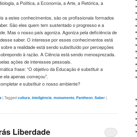
iologia, a Política, a Economia, a Arte, a Retórica, a
eis a estes conhecimentos, são os profissionais formados
aber. São eles quem tem sustentado o progresso e a
e. Mas o nosso país agoniza. Agoniza pela deficiência de
 desse saber. O interesse por esses conhecimentos está
o sobre a realidade está sendo substituído por percepções
 sobrepondo à razão. A Ciência está sendo menosprezada.
pelas ações de interesses pessoais.
mática frase: “O objetivo da Educação é substituir a
ue ela apenas começou”.
mpletar e substituir o nosso ambiente?
a
|
Tagged
cultura
,
inteligência
,
monumento
,
Pantheon
,
Saber
|
rás Liberdade