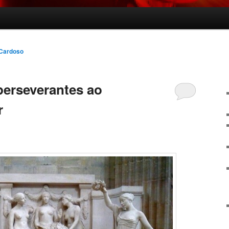
 Cardoso
perseverantes ao
r