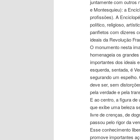
juntamente com outros n
e Montesquieu): a Encicl
profissões). A Enciclo
político, religioso, artí
panfletos com dizeres c
ideais da Revolução Fra
O monumento nesta imag
homenageia os grandes 
importantes dos ideais e
esquerda, sentada, é Ve
segurando um espelho. O
deve ser, sem distorções
pela verdade e pela tran
E ao centro, a figura de
que exibe uma beleza se
livre de crenças, de dog
passou pelo rigor da ver
Esse conhecimento liber
promove importantes açõ