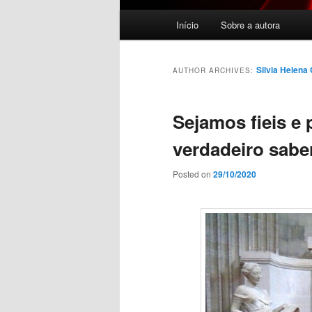
Main menu
Início
Sobre a autora
Skip to primary content
Skip to secondary content
Silvia Helena
AUTHOR ARCHIVES:
Sejamos fieis e 
verdadeiro sabe
Posted on
29/10/2020