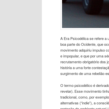
A Era Psicodélica se refere a 
boa parte do Ocidente, que oc
movimento adquiriu impulso co
e impopular, e que por uma sé
recrutamento obrigatório dos j
história a uma forte contestaç
surgimento de uma rebelião es
O termo psicodélico é derivado
revelar). Esse movimento tinh
tradicional, como, por exemplo
alternativas (“indie”), a consci
proteção do ambiente natural (