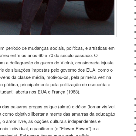
um período de mudanças sociais, políticas, e artísticas em
orreu entre os anos 60 e 70 do século passado. O
m a deflagração da guerra do Vietnã, considerada injusta
rie de situações impostas pelo governo dos EUA, como o
ovens da classe média, motivou-os, pela primeira vez na
ão pública, principalmente pela politização de esquerda e
tudantil aberta nos EUA e França (1968).
 das palavras gregas psique (alma) e délon (tornar visível,
a como objetivo libertar a mente das amarras da educação
, o amor livre, as opções culturais independentes e
ência individual, o pacifismo (o “Flower Power”) e a
ecologia). Foi nessa época que surgiu a pílula