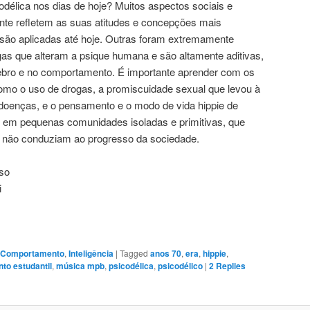
odélica nos dias de hoje? Muitos aspectos sociais e
nte refletem as suas atitudes e concepções mais
e são aplicadas até hoje. Outras foram extremamente
as que alteram a psique humana e são altamente aditivas,
ebro e no comportamento. É importante aprender com os
omo o uso de drogas, a promiscuidade sexual que levou à
doenças, e o pensamento e o modo de vida hippie de
r em pequenas comunidades isoladas e primitivas, que
 não conduziam ao progresso da sociedade.
oso
i
 Comportamento
,
Inteligência
|
Tagged
anos 70
,
era
,
hippie
,
to estudantil
,
música mpb
,
psicodélica
,
psicodélico
|
2
Replies