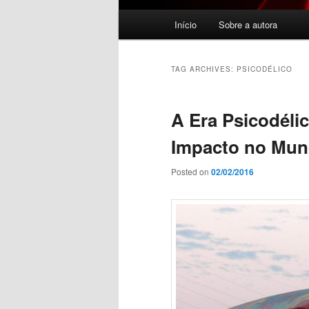
Main menu
Início
Sobre a autora
Skip to primary content
Skip to secondary content
TAG ARCHIVES:
PSICODÉLICO
A Era Psicodéli
Impacto no Mun
Posted on
02/02/2016