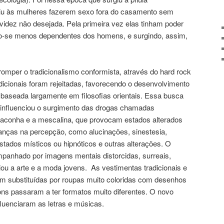
itiu às mulheres fazerem sexo fora do casamento sem
videz não desejada. Pela primeira vez elas tinham poder
ndo-se menos dependentes dos homens, e surgindo, assim,
mper o tradicionalismo conformista, através do hard rock
dicionais foram rejeitadas, favorecendo o desenvolvimento
r, baseada largamente em filosofias orientais. Essa busca
te influenciou o surgimento das drogas chamadas
aconha e a mescalina, que provocam estados alterados
anças na percepção, como alucinações, sinestesia,
stados místicos ou hipnóticos e outras alterações. O
mpanhado por imagens mentais distorcidas, surreais,
ciou a arte e a moda jovens. As vestimentas tradicionais e
m substituídas por roupas muito coloridas com desenhos
oons passaram a ter formatos muito diferentes. O novo
fluenciaram as letras e músicas.