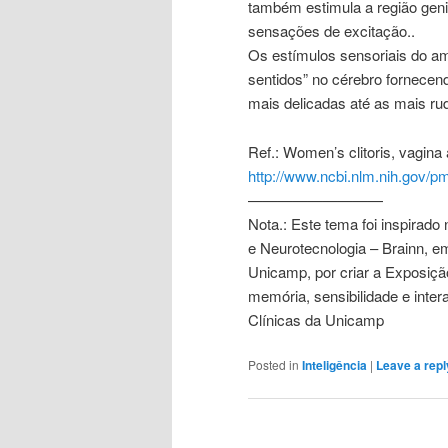
também estimula a região genit
sensações de excitação..
Os estímulos sensoriais do am
sentidos” no cérebro fornecen
mais delicadas até as mais ru
Ref.: Women’s clitoris, vagin
http://www.ncbi.nlm.nih.gov/
—————————
Nota.: Este tema foi inspirado n
e Neurotecnologia – Brainn, e
Unicamp, por criar a Exposiç
memória, sensibilidade e int
Clínicas da Unicamp
Posted in
Inteligência
|
Leave a repl