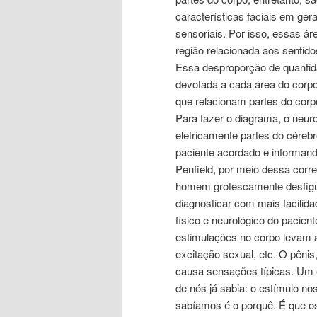
características faciais em ge
sensoriais. Por isso, essas á
região relacionada aos sentido
Essa desproporção de quantida
devotada a cada área do corpo
que relacionam partes do cor
Para fazer o diagrama, o neuro
eletricamente partes do cérebr
paciente acordado e informand
Penfield, por meio dessa corr
homem grotescamente desfigur
diagnosticar com mais facilida
físico e neurológico do paci
estimulações no corpo levam a
excitação sexual, etc. O pênis,
causa sensações típicas. Um 
de nós já sabia: o estímulo n
sabíamos é o porquê. É que os 