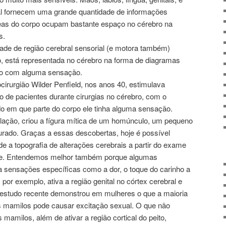
ral fornecem uma grande quantidade de informações
reas do corpo ocupam bastante espaço no cérebro na
s.
de de região cerebral sensorial (e motora também)
, está representada no cérebro na forma de diagramas
po com alguma sensação.
cirurgião Wilder Penfield, nos anos 40, estimulava
o de pacientes durante cirurgias no cérebro, com o
o em que parte do corpo ele tinha alguma sensação.
elação, criou a fígura mítica de um homúnculo, um pequeno
ado. Graças a essas descobertas, hoje é possível
de a topografia de alterações cerebrais a partir do exame
ente. Entendemos melhor também porque algumas
 sensações específicas como a dor, o toque do carinho a
 por exemplo, ativa a região genital no córtex cerebral e
estudo recente demonstrou em mulheres o que a maioria
os mamilos pode causar excitação sexual. O que não
mamilos, além de ativar a região cortical do peito,