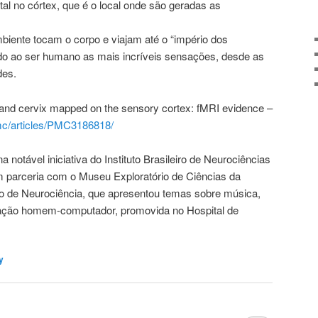
al no córtex, que é o local onde são geradas as
biente tocam o corpo e viajam até o “império dos
do ao ser humano as mais incríveis sensações, desde as
des.
a and cervix mapped on the sensory cortex: fMRI evidence –
pmc/articles/PMC3186818/
a notável iniciativa do Instituto Brasileiro de Neurociências
m parceria com o Museu Exploratório de Ciências da
ão de Neurociência, que apresentou temas sobre música,
eração homem-computador, promovida no Hospital de
y