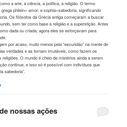
 como a arte, a ciência, a
política, a religião. O termo
a grega philein= amor; e sophia=sabedoria, significando
doria. Os filósofos da Grécia antiga começaram a buscar
mundo, sem ter como base a religião e a superstição. Antes
como dada ou criada; agora eles se esforçavam para
ade.
gem por acaso, muito menos pela “escuridão” na mente de
ias verdades e as tornam imutáveis, como fazem os
s religiões. O mundo é cheio de mistérios ainda a serem
ção continue, e isso só é possível com indivíduos que
a sabedoria”.
y
de nossas ações