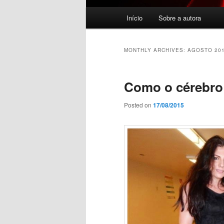
Main menu
Início
Sobre a autora
Skip to primary content
Skip to secondary content
MONTHLY ARCHIVES:
AGOSTO 20
Como o cérebro 
Posted on
17/08/2015