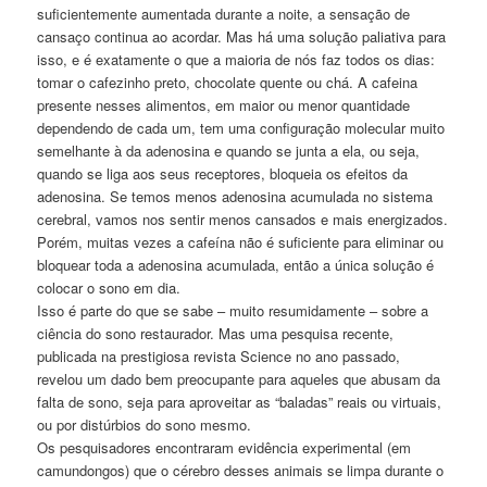
suficientemente aumentada durante a noite, a sensação de
cansaço continua ao acordar. Mas há uma solução paliativa para
isso, e é exatamente o que a maioria de nós faz todos os dias:
tomar o cafezinho preto, chocolate quente ou chá. A cafeina
presente nesses alimentos, em maior ou menor quantidade
dependendo de cada um, tem uma configuração molecular muito
semelhante à da adenosina e quando se junta a ela, ou seja,
quando se liga aos seus receptores, bloqueia os efeitos da
adenosina. Se temos menos adenosina acumulada no sistema
cerebral, vamos nos sentir menos cansados e mais energizados.
Porém, muitas vezes a cafeína não é suficiente para eliminar ou
bloquear toda a adenosina acumulada, então a única solução é
colocar o sono em dia.
Isso é parte do que se sabe – muito resumidamente – sobre a
ciência do sono restaurador. Mas uma pesquisa recente,
publicada na prestigiosa revista Science no ano passado,
revelou um dado bem preocupante para aqueles que abusam da
falta de sono, seja para aproveitar as “baladas” reais ou virtuais,
ou por distúrbios do sono mesmo.
Os pesquisadores encontraram evidência experimental (em
camundongos) que o cérebro desses animais se limpa durante o