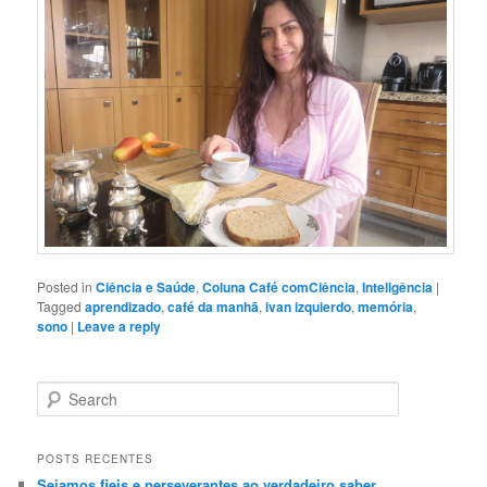
Posted in
Ciência e Saúde
,
Coluna Café comCiência
,
Inteligência
|
Tagged
aprendizado
,
café da manhã
,
ivan izquierdo
,
memória
,
sono
|
Leave a reply
Search
POSTS RECENTES
Sejamos fieis e perseverantes ao verdadeiro saber