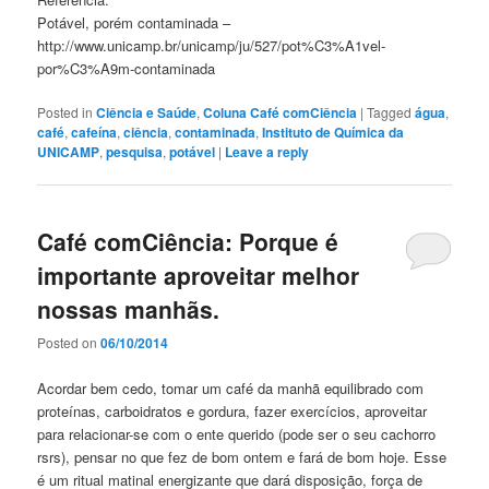
Potável, porém contaminada –
http://www.unicamp.br/unicamp/ju/527/pot%C3%A1vel-
por%C3%A9m-contaminada
Posted in
Ciência e Saúde
,
Coluna Café comCiência
|
Tagged
água
,
café
,
cafeína
,
ciência
,
contaminada
,
Instituto de Química da
UNICAMP
,
pesquisa
,
potável
|
Leave a reply
Café comCiência: Porque é
importante aproveitar melhor
nossas manhãs.
Posted on
06/10/2014
Acordar bem cedo, tomar um café da manhã equilibrado com
proteínas, carboidratos e gordura, fazer exercícios, aproveitar
para relacionar-se com o ente querido (pode ser o seu cachorro
rsrs), pensar no que fez de bom ontem e fará de bom hoje. Esse
é um ritual matinal energizante que dará disposição, força de