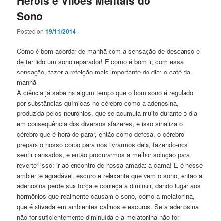
Heróis e Vilões Mentais do
Sono
Posted on
19/11/2014
Como é bom acordar de manhã com a sensação de descanso e
de ter tido um sono reparador! E como é bom ir,
com essa
sensação, fazer a refeição mais importante do dia: o café da
manhã.
A ciência já sabe há algum tempo que o bom sono é regulado
por substâncias químicas no cérebro como a adenosina,
produzida pelos neurônios, que se acumula muito durante o dia
em consequência dos diversos afazeres, e isso sinaliza o
cérebro que é hora de parar, então como defesa, o cérebro
prepara o nosso corpo para nos livrarmos dela, fazendo-nos
sentir cansados, e então procurarmos a melhor solução para
reverter isso: ir ao encontro de nossa amada: a cama! E é nesse
ambiente agradável, escuro e relaxante que vem o sono, então a
adenosina perde sua força e começa a diminuir, dando lugar aos
hormônios que realmente causam o sono, como a melatonina,
que é ativada em ambientes calmos e escuros. Se a adenosina
não for suficientemente diminuída e a melatonina não for