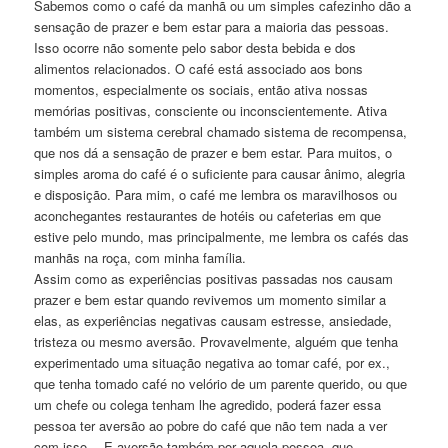
Sabemos como o café da manhã ou um simples cafezinho dão a
sensação de prazer e bem estar para a maioria das pessoas.
Isso ocorre não somente pelo sabor desta bebida e dos
alimentos relacionados. O café está associado aos bons
momentos, especialmente os sociais, então ativa nossas
memórias positivas, consciente ou inconscientemente. Ativa
também um sistema cerebral chamado sistema de recompensa,
que nos dá a sensação de prazer e bem estar. Para muitos, o
simples aroma do café é o suficiente para causar ânimo, alegria
e disposição. Para mim, o café me lembra os maravilhosos ou
aconchegantes restaurantes de hotéis ou cafeterias em que
estive pelo mundo, mas principalmente, me lembra os cafés das
manhãs na roça, com minha família.
Assim como as experiências positivas passadas nos causam
prazer e bem estar quando revivemos um momento similar a
elas, as experiências negativas causam estresse, ansiedade,
tristeza ou mesmo aversão. Provavelmente, alguém que tenha
experimentado uma situação negativa ao tomar café, por ex.,
que tenha tomado café no velório de um parente querido, ou que
um chefe ou colega tenham lhe agredido, poderá fazer essa
pessoa ter aversão ao pobre do café que não tem nada a ver
com isso… E aversão também por aquela pessoa, que