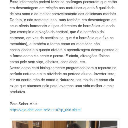
Essa informação poderá fazer os notívagos pensarem que estão
em desvantagem em relação aos matutinos quanto à qualidade
de seu sono e ao melhor aproveitamento das deliciosas manhãs.
De fato, e não somente isso, mas também em desvantagem em
seus níveis hormonais e tipos diferentes de hormônios atuando
(por exemplo a ativação do cortisol, que é o hormônio do
estresse, em vez da acetilcolina, que é o hormônio que fixa as
memórias), e também a forma como as memórias são
consolidadas e o quanto afetará a aprendizagem dessa pessoa e
a forma como ela sente e pensa. E ainda, alterações físicas
como pele sem viço, olheiras, obesidade, etc.
Nosso corpo está biologicamente programado para o repouso no
período noturno e alta atividade no período diurno. Inverter isso,
é ir na contra-mão de como a Natureza nos moldou e como ela
exige que atuemos nela para levarmos uma vida melhor e mais
produtiva.
Para Saber Mais:
http://veja.abril.com.br/211107/p_098.shtml