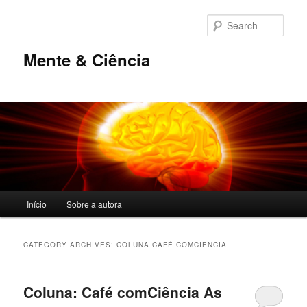
Sear
Mente & Ciência
Main menu
Início
Sobre a autora
Skip to primary content
Skip to secondary content
CATEGORY ARCHIVES:
COLUNA CAFÉ COMCIÊNCIA
Coluna: Café comCiência As