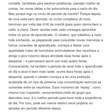
vontade, facilidade para resolver problemas, planeja
r melhor as
coisas, ter novas idéias e ter autocontrole para o resto do dia.
Mas porque logo no início do período da manhã? Porque depois
de uma noite bem dormida, os ciclos completos do sono
terminam por volta das 6:00 da manhã (para quem dorme bem a
noite, é claro). Quem acorda mais cedo consegue aproveitar
todos os picos de aprendizado. O cérebro, que trabalhou a noite
toda sonhando, se preparando para consolidar novas memórias e
formar conexões de aprendizado, começa a liberar uma
quantidade maior de hormônios estimuladores dos neurônios e
atinge o pico máximo dessa atividade duas horas após o
despertar – e permanece assim por mais quatro horas.
Curiosamente, há também o período de rever todo o aprendizado
do dia e esse é bem mais tarde: ocorre doze horas após o
despertar, quando o cérebro começa a ter uma produção
acelerada de um tipo de proteína cuja concentração estimula as
conexões entre os neurônios. Esse momento de “replay”, como
chama Ivan Izquierdo, neurocientista-chefe do grupo que
descobriu isso, é o melhor período para rever toda a experiência
do dia. Por isso, pode ser menos efetivo rever projetos ou
estudos em período diferente desse.