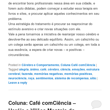
de encontrar bons profissionais nessa área em sua cidade, e
forem auto didatas, podem começar a estudar essa terapia em
livros e sites, e procurar aplicar aqueles conhecimentos em seu
problema.
Uma estratégia do tratamento é procurar se reaproximar do
estímulo aversivo e criar novas situações com ele.
Vale a pena tomarmos a iniciativa de rearranjar nosso cérebro e
devolver-lhe ao seu delicado equilíbrio. Assim, um cafezinho ou
um colega serão apenas um cafezinho ou um colega, em toda a
sua essência, a espera de criar novas – e positivas –
circunstâncias.
Posted in
Cérebro e Comportamento
,
Coluna Café comCiência
|
Tagged
alegria
,
ânimo
,
café
,
cérebro
,
ciência
,
emoções
,
estrutura
cerebral
,
fazenda
,
memórias negativas
,
memórias positivas
,
neurociência
,
roça
,
sentimentos
,
sistema de recompensa
,
sítio
|
Leave a reply
Coluna: Café comCiência –