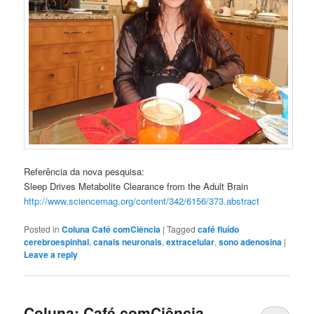
Referência da nova pesquisa:
Sleep Drives Metabolite Clearance from the Adult Brain
http://www.sciencemag.org/content/342/6156/373.abstract
Posted in
Coluna Café comCiência
|
Tagged
café fluído
cerebroespinhal
,
canais neuronais
,
extracelular
,
sono adenosina
|
Leave a reply
Coluna: Café comCiência