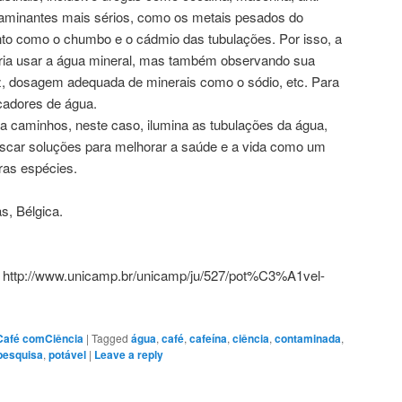
taminantes mais sérios, como os metais pesados do
to como o chumbo e o cádmio das tubulações. Por isso, a
ria usar a água mineral, mas também observando sua
z, dosagem adequada de minerais como o sódio, etc. Para
icadores de água.
a caminhos, neste caso, ilumina as tubulações da água,
uscar soluções para melhorar a saúde e a vida como um
ras espécies.
s, Bélgica.
 http://www.unicamp.br/unicamp/ju/527/pot%C3%A1vel-
Café comCiência
|
Tagged
água
,
café
,
cafeína
,
ciência
,
contaminada
,
pesquisa
,
potável
|
Leave a reply