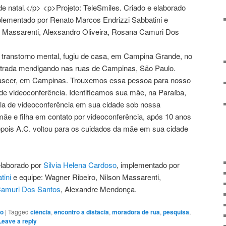
 transtorno mental, fugiu de casa, em Campina Grande, no
ontrada mendigando nas ruas de Campinas, São Paulo.
nascer, em Campinas. Trouxemos essa pessoa para nosso
 de videoconferência. Identificamos sua mãe, na Paraíba,
la de videoconferência em sua cidade sob nossa
ãe e filha em contato por videoconferência, após 10 anos
ois A.C. voltou para os cuidados da mãe em sua cidade
elaborado por
Silvia Helena Cardoso
, implementado por
tini
e equipe: Wagner Ribeiro, Nilson Massarenti,
amuri Dos Santos
, Alexandre Mendonça.
to
|
Tagged
ciência
,
encontro a distâcia
,
moradora de rua
,
pesquisa
,
Leave a reply