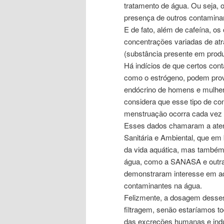
tratamento de água. Ou seja, o
presença de outros contamina
E de fato, além de cafeína, o
concentrações variadas de atraz
(substância presente em produ
Há indícios de que certos cont
como o estrógeno, podem prov
endócrino de homens e mulher
considera que esse tipo de con
menstruação ocorra cada vez 
Esses dados chamaram a atenç
Sanitária e Ambiental, que em
da vida aquática, mas també
água, como a SANASA e outra
demonstraram interesse em ad
contaminantes na água.
Felizmente, a dosagem desses
filtragem, senão estaríamos t
das excreções humanas e indus