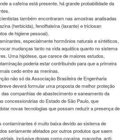
nde a cafeína está presente, há grande probabilidade da
ntes.
s cientistas também encontraram nas amostras analisadas
ina (herbicida), fenolftaleína (laxante) e triclosan
tos de higiene pessoal).
aminantes, especialmente hormônios naturais e sintéticos,
ocar mudanças tanto na vida aquática quanto no sistema
es. Uma hipótese, que carece de maiores estudos,
taminação poderia estar contribuindo para que a primeira
mais cedo entre as meninas.
ão não só da Associação Brasileira de Engenharia
 breve deverá formular uma proposta de melhor proteção
m das companhias de abastecimento e saneamento da
s concessionárias do Estado de São Paulo, que
otar novas tecnologias que possam reduzir a presença de
 contaminantes é muito baixa devido ao sistema de
odos seriamente afetados por outros produtos que saem
triais, inclusive drogas como cocaína, maconha, anti-